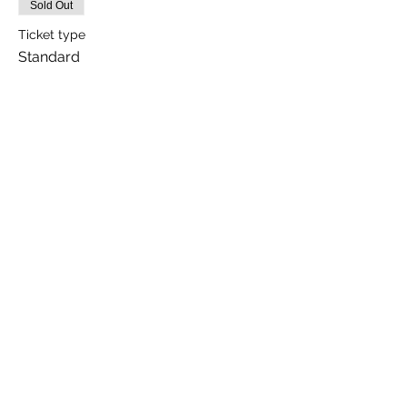
Sold Out
Ticket type
Standard
Price
$55.00
This event is sold out
Quick Links
Home
Our Story
Learning Quran
UEN 201416218D
Contact Us
Learning Islam
+65 8884 3510
Our Upcoming